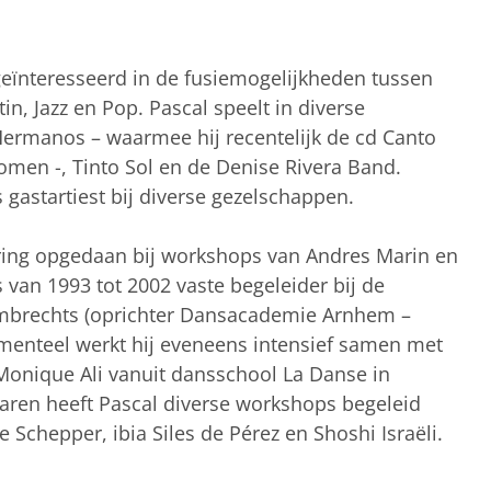
 geïnteresseerd in de fusiemogelijkheden tussen
tin, Jazz en Pop. Pascal speelt in diverse
Hermanos – waarmee hij recentelijk de cd Canto
omen -, Tinto Sol en de Denise Rivera Band.
s gastartiest bij diverse gezelschappen.
aring opgedaan bij workshops van Andres Marin en
 van 1993 tot 2002 vaste begeleider bij de
mbrechts (oprichter Dansacademie Arnhem –
menteel werkt hij eveneens intensief samen met
Monique Ali vanuit dansschool La Danse in
jaren heeft Pascal diverse workshops begeleid
de Schepper, ibia Siles de Pérez en Shoshi Israëli.