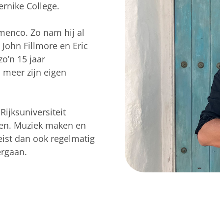
rnike College.
amenco. Zo nam hij al
j John Fillmore en Eric
zo’n 15 jaar
 meer zijn eigen
ijksuniversiteit
en. Muziek maken en
eist dan ook regelmatig
ergaan.